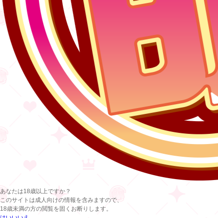
あなたは18歳以上ですか？
このサイトは成人向けの情報を含みますので、
18歳未満の方の閲覧を固くお断りします。
はい
いいえ